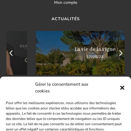
Mon compte
ACTUALITÉS
La vie de la vigne
17/05/23
Gérer le consentement aux
cookies
Pour offrir les meilleures expériences, nous utilisons des technologies
telles que les cookies pour stocker et/ou accéder aux informations des
LIENS UTILES
appareils. Le fait de consentir à ces technologies nous permettra de traiter
des données telles que le comportement de navigation ou les ID uniques
sur ce site. Le fait de ne pas consentir ou de retirer son consentement peut
Contact
avoir un effet négatif sur certaines caractéristiques et fonctions.