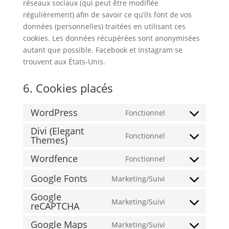
réseaux sociaux (qui peut être modifiée
régulièrement) afin de savoir ce qu’ils font de vos
données (personnelles) traitées en utilisant ces
cookies. Les données récupérées sont anonymisées
autant que possible. Facebook et Instagram se
trouvent aux États-Unis.
6. Cookies placés
WordPress
Fonctionnel
Consent
Divi (Elegant
to
Fonctionnel
Themes)
Consent
service
to
wordpress
Wordfence
Fonctionnel
Consent
service
to
divi-
Google Fonts
Marketing/Suivi
Consent
service
(elegant-
Google
to
wordfence
themes)
Marketing/Suivi
reCAPTCHA
Consent
service
to
google-
Google Maps
Marketing/Suivi