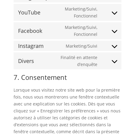
Consent
service
fonts
to
google-
Marketing/Suivi,
YouTube
service
recaptcha
Consent
Fonctionnel
google-
to
Marketing/Suivi,
maps
service
Facebook
Consent
Fonctionnel
youtube
to
Instagram
Marketing/Suivi
service
Consent
facebook
to
Finalité en attente
Divers
service
Consent
d’enquête
instagram
to
7. Consentement
service
divers
Lorsque vous visitez notre site web pour la première
fois, nous vous montrerons une fenêtre contextuelle
avec une explication sur les cookies. Dès que vous
cliquez sur « Enregistrer les préférences » vous nous
autorisez à utiliser les catégories de cookies et
d’extensions que vous avez sélectionnés dans la
fenêtre contextuelle, comme décrit dans la présente